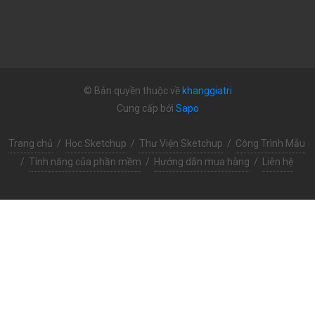
© Bản quyền thuộc về
khanggiatri
Cung cấp bởi
Sapo
Trang chủ
/
Học Sketchup
/
Thư Viện Sketchup
/
Công Trình Mẫu
/
Tính năng của phần mềm
/
Hướng dẫn mua hàng
/
Liên hệ