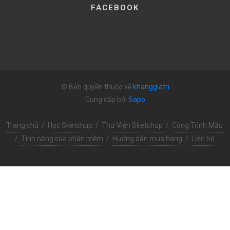
FACEBOOK
© Bản quyền thuộc về
khanggiatri
Cung cấp bởi
Sapo
Trang chủ
/
Học Sketchup
/
Thư Viện Sketchup
/
Công Trình Mẫu
/
Tính năng của phần mềm
/
Hướng dẫn mua hàng
/
Liên hệ