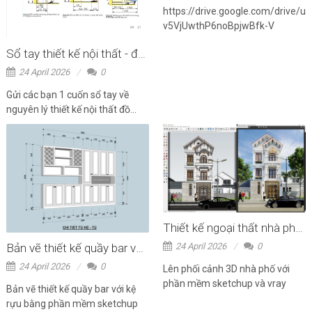
https://drive.google.com/drive/u
v5VjUwthP6noBpjwBfk-V
Sổ tay thiết kế nội thất - đồ gỗ
24 April 2026
0
Gửi các bạn 1 cuốn sổ tay về
nguyên lý thiết kế nội thất đồ...
Thiết kế ngoại thất nhà phố với Sketchup
Bản vẽ thiết kế quầy bar với kệ rựu bằng phần mềm sketchup
24 April 2026
0
24 April 2026
0
Lên phối cảnh 3D nhà phố với
phần mềm sketchup và vray
Bản vẽ thiết kế quầy bar với kệ
rựu bằng phần mềm sketchup