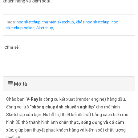
khách hàng và kiểm soát...
Tags:
học sketchup,
thư viện sketchup,
khóa học sketchup,
học
sketchup online,
Sketchup,
Chia sẻ:
Mô tả
Chào bạn!
V-Ray
là công cụ kết xuất (render engine) hàng đầu,
đóng vai trò
"phòng chụp ảnh chuyên nghiệp"
cho mô hình
SketchUp của bạn. Nó hỗ trợ thiết kế nội thất bằng cách biến mô
hình 3D thô thành hình ảnh
chân thực, sống động và có cảm
xúc
, giúp bạn thuyết phục khách hàng và kiểm soát chất lượng
thiết kế.