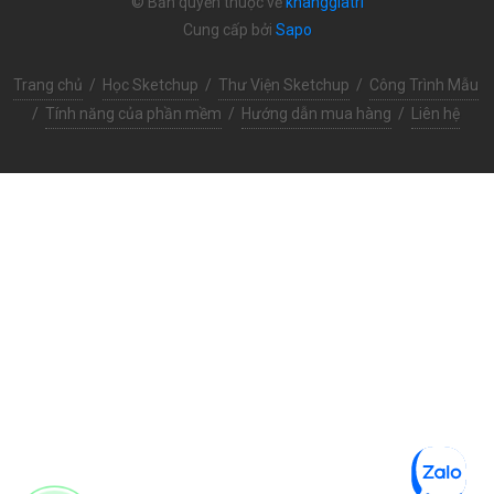
© Bản quyền thuộc về
khanggiatri
Cung cấp bởi
Sapo
Trang chủ
/
Học Sketchup
/
Thư Viện Sketchup
/
Công Trình Mẫu
/
Tính năng của phần mềm
/
Hướng dẫn mua hàng
/
Liên hệ