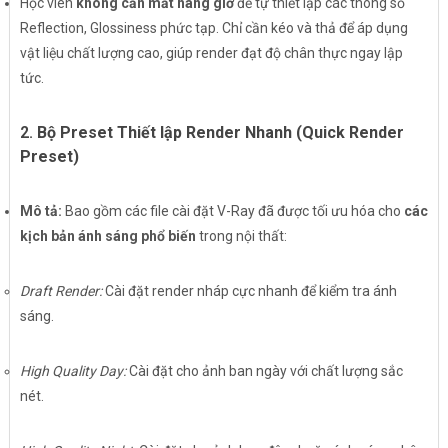
Học viên
không cần mất hàng giờ
để tự thiết lập các thông số
Reflection, Glossiness phức tạp. Chỉ cần kéo và thả để áp dụng
vật liệu chất lượng cao, giúp render đạt độ chân thực ngay lập
tức.
2.
Bộ Preset Thiết lập Render Nhanh (Quick Render
Preset)
Mô tả:
Bao gồm các file cài đặt V-Ray đã được tối ưu hóa cho
các
kịch bản ánh sáng phổ biến
trong nội thất:
Draft Render:
Cài đặt render nháp cực nhanh để kiểm tra ánh
sáng.
High Quality Day:
Cài đặt cho ảnh ban ngày với chất lượng sắc
nét.