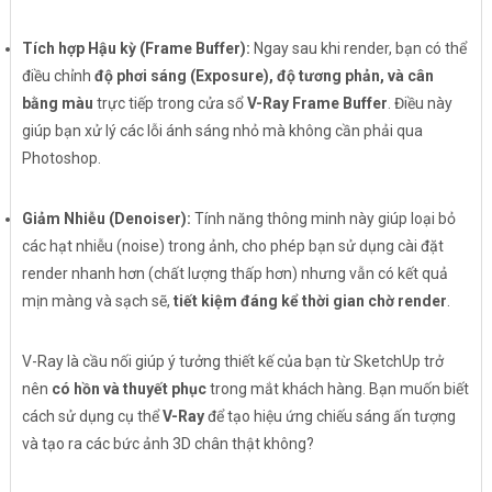
Tích hợp Hậu kỳ (Frame Buffer):
Ngay sau khi render, bạn có thể
điều chỉnh
độ phơi sáng (Exposure), độ tương phản, và cân
bằng màu
trực tiếp trong cửa sổ
V-Ray Frame Buffer
. Điều này
giúp bạn xử lý các lỗi ánh sáng nhỏ mà không cần phải qua
Photoshop.
Giảm Nhiễu (Denoiser):
Tính năng thông minh này giúp loại bỏ
các hạt nhiễu (noise) trong ảnh, cho phép bạn sử dụng cài đặt
render nhanh hơn (chất lượng thấp hơn) nhưng vẫn có kết quả
mịn màng và sạch sẽ,
tiết kiệm đáng kể thời gian chờ render
.
V-Ray là cầu nối giúp ý tưởng thiết kế của bạn từ SketchUp trở
nên
có hồn và thuyết phục
trong mắt khách hàng. Bạn muốn biết
cách sử dụng cụ thể
V-Ray
để tạo hiệu ứng chiếu sáng ấn tượng
và tạo ra các bức ảnh 3D chân thật không?