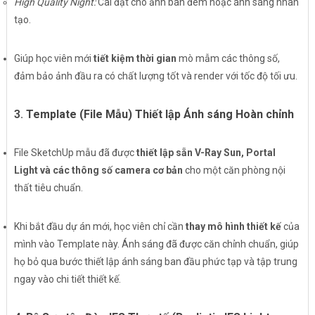
High Quality Night:
Cài đặt cho ảnh ban đêm hoặc ánh sáng nhân
tạo.
Giúp học viên mới
tiết kiệm thời gian
mò mẫm các thông số,
đảm bảo ảnh đầu ra có chất lượng tốt và render với tốc độ tối ưu.
3.
Template (File Mẫu) Thiết lập Ánh sáng Hoàn chỉnh
File SketchUp mẫu đã được
thiết lập sẵn V-Ray Sun, Portal
Light và các thông số camera cơ bản
cho một căn phòng nội
thất tiêu chuẩn.
Khi bắt đầu dự án mới, học viên chỉ cần
thay mô hình thiết kế
của
mình vào Template này. Ánh sáng đã được căn chỉnh chuẩn, giúp
họ bỏ qua bước thiết lập ánh sáng ban đầu phức tạp và tập trung
ngay vào chi tiết thiết kế.