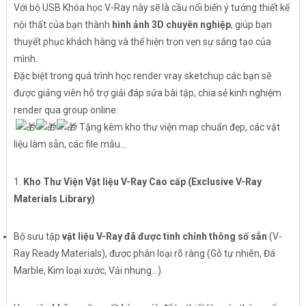
Với bộ USB Khóa học V-Ray này sẽ là cầu nối biến ý tưởng thiết kế
nội thất của bạn thành
hình ảnh 3D chuyên nghiệp
, giúp bạn
thuyết phục khách hàng và thể hiện trọn vẹn sự sáng tạo của
mình.
Đặc biệt trong quá trình học render vray sketchup các bạn sẽ
được giảng viên hỗ trợ giải đáp sửa bài tập, chia sẻ kinh nghiệm
render qua group online:
Tặng kèm kho thư viện map chuẩn đẹp, các vật
liệu làm sẵn, các file mẫu...
1.
Kho Thư Viện Vật liệu V-Ray Cao cấp (Exclusive V-Ray
Materials Library)
Bộ sưu tập
vật liệu V-Ray đã được tinh chỉnh thông số sẵn
(V-
Ray Ready Materials), được phân loại rõ ràng (Gỗ tự nhiên, Đá
Marble, Kim loại xước, Vải nhung...).